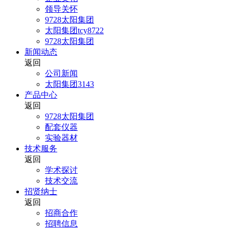
领导关怀
9728太阳集团
太阳集团tcy8722
9728太阳集团
新闻动态
返回
公司新闻
太阳集团3143
产品中心
返回
9728太阳集团
配套仪器
实验器材
技术服务
返回
学术探讨
技术交流
招贤纳士
返回
招商合作
招聘信息