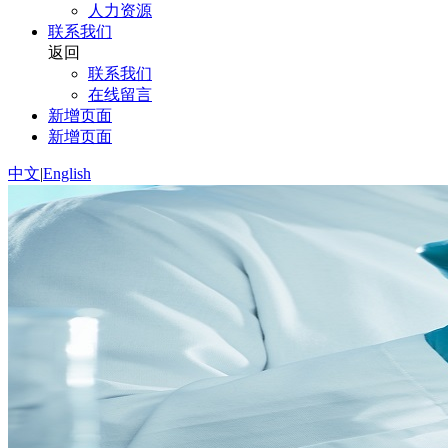
人力资源
联系我们
返回
联系我们
在线留言
新增页面
新增页面
中文
|
English