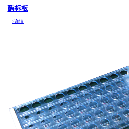
酶标板
>详情