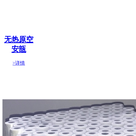
无热原空
安瓿
>详情