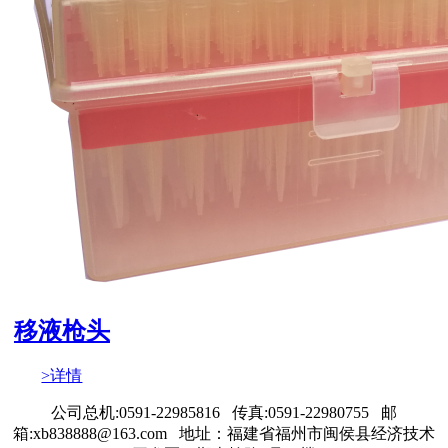
移液枪头
>详情
公司总机:0591-22985816 传真:0591-22980755 邮
箱:xb838888@163.com 地址：福建省福州市闽侯县经济技术